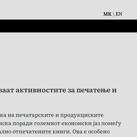
MK
\
EN
аат активностите за печатење и
ршка на печатарските и продукциските
инска поради големиот економски јаз помеѓу
ално отпечатените книги. Ова е особено