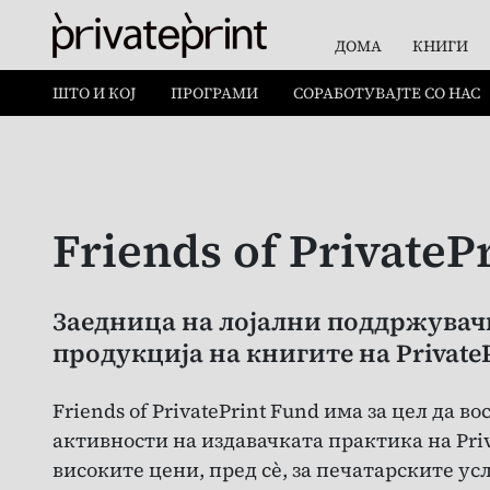
ДОМА
КНИГИ
СТАНЕТЕ НАШ ПРИЈАТЕЛ
ШТО И КОЈ
ПРОГРАМИ
СОРАБОТУВАЈТЕ СО НАС
Friends of PrivateP
Заедница на лојални поддржувачи
продукција на книгите на PrivateP
Friends of PrivatePrint Fund има за цел д
активности на издавачката практика на Pri
високите цени, пред сè, за печатарските у