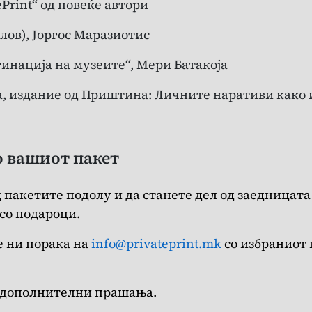
ePrint“ од повеќе автори
лов), Јоргос Маразиотис
гинација на музеите“, Мери Батакоја
, издание од Приштина: Личните наративи како 
о вашиот пакет
 пакетите подолу и да станете дел од заедницата
 со подароци.
е ни порака на
info@privateprint.mk
со избраниот п
за дополнителни прашања.