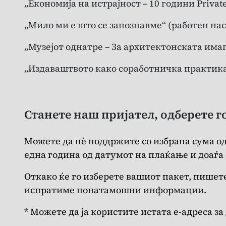
„Економија на истрајност – 10 години Privat
„Мило ми е што се запознавме“ (работен нас
„Музејот однатре – За архитектонската има
„Издаваштвото како соработничка практика
Станете наш пријател, одберете г
Можете да нè поддржите со избрана сума од
една година од датумот на плаќање и доаѓа
Откако ќе го изберете вашиот пакет, пишет
испратиме понатамошни информации.
* Можете да ја користите истата е-адреса 