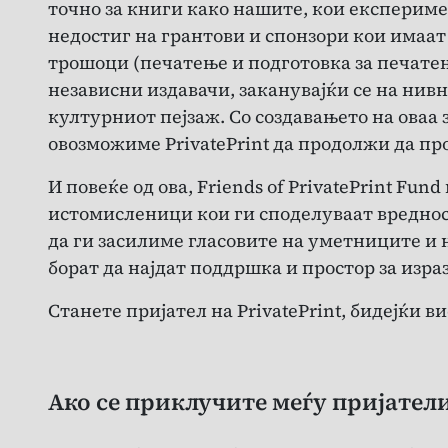
точно за книги како нашите, кои експериме
недостиг на грантови и спонзори кои имаа
трошоци (печатење и подготовка за печатењ
независни издавачи, заканувајќи се на нив
културниот пејзаж. Со создавањето на ова
овозможиме PrivatePrint да продолжи да пр
И повеќе од ова, Friends of PrivatePrint Fu
истомисленици кои ги споделуваат вреднос
да ги засилиме гласовите на уметниците и 
борат да најдат поддршка и простор за израз
Станете пријател на PrivatePrint, бидејќи 
Ако се приклучите меѓу пријатели