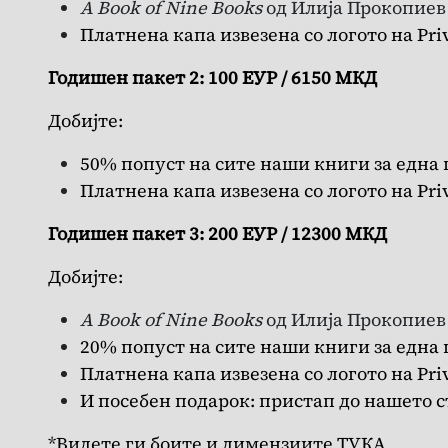
A Book of Nine Books
од Илија Прокопиев
Платнена капа извезена со логото на Priv
Годишен пакет 2: 100 ЕУР / 6150 МКД
Добијте:
50% попуст на сите наши книги за една
Платнена капа извезена со логото на Priv
Годишен пакет 3: 200 ЕУР / 12300 МКД
Добијте:
A Book of Nine Books
од Илија Прокопиев
20% попуст на сите наши книги за една
Платнена капа извезена со логото на Priv
И посебен подарок: пристап до нашето с
*Видете ги боите и димензиите
ТУКА