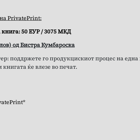
а PrivatePrint:
книга: 50 ЕУР / 3075 МКД
лов) од Бистра Кумбароска
ер: поддржете го продукцискиот процес на една к
книгата ќе влезе во печат.
atePrint*