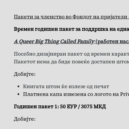
Пакети за членство во Фондот на пријатели н
Времен годишен пакет за поддршка на една 
A Queer Big Thing Called Family
(работен нас
Посебно дизајниран пакет од времен каракт
Пакетот нема да биде повеќе достапен штом 
Добијте:
Книгата штом ќе излезе од печат
Платнена капа извезена со логото на Priv
Годишен пакет 1: 50 ЕУР / 3075 МКД
Добијте: