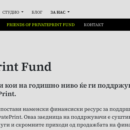
СТУДИО
БЛОГ
ЗА НАС
FRIENDS OF PRIVATEPRINT FUND
КОНТАКТ
rint Fund
 кои на годишно ниво ќе ги поддржув
rint.
а воспостави наменски финансиски ресурс за подд
vatePrint. Оваа заедница на поддржувачи е сушт
слуги и скромните приходи од продажбата на фин