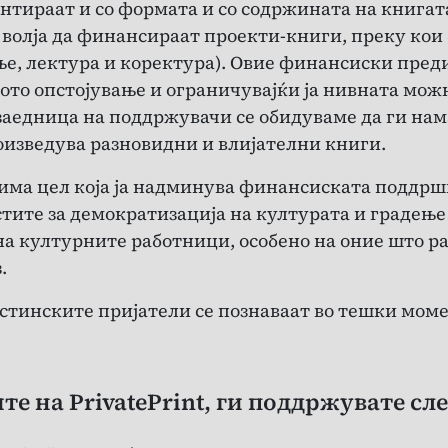
нтираат и со формата и со содржината на книгат
т волја да финансираат проекти-книги, преку ко
е, лектура и коректура). Овие финансиски преди
ното опстојување и ограничувајќи ја нивната мож
а заедница на поддржувачи се обидуваме да ги н
оизведува разновидни и влијателни книги.
nd има цел која ја надминува финансиската поддрш
тите за демократизација на културата и градењ
на културните работници, особено на оние што р
.
вистинските пријатели се познаваат во тешки мом
те на PrivatePrint, ги поддржувате сл