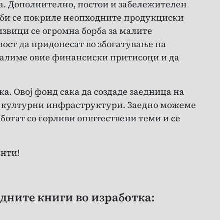
а. Дополнително, постои и забележителен
и би се покриле неопходните продукциски
звици се огромна борба за малите
ност да придонесат во збогатување на
амалиме овие финансиски притисоци и да
ка. Овој фонд сака да создаде заедница на
е културни инфраструктури. Заедно можеме
аботат со горливи општествени теми и се
енти!
едните книги во изработка: