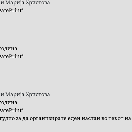
 и Марија Христова
atePrint*
 година
atePrint*
 и Марија Христова
 година
atePrint*
тудио за да организирате еден настан во текот на